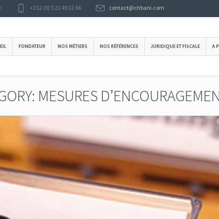
c
+212 (0) 5 22 49 22 66
contact@chbani.com
EIL
FONDATEUR
NOS MÉTIERS
NOS RÉFÉRENCES
JURIDIQUE ET FISCALE
A 
EGORY: MESURES D’ENCOURAGEME