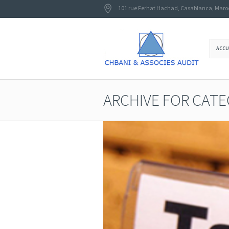
101 rue Ferhat Hachad
,
Casablanca
,
Maro
ACCU
ARCHIVE FOR CAT