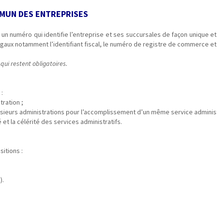
OMMUN DES ENTREPRISES
 un numéro qui identifie l’entreprise et ses succursales de façon unique e
s légaux notamment l’identifiant fiscal, le numéro de registre de commerce 
 qui restent obligatoires.
Identifiant Commun des Entreprises
 :
tration ;
lusieurs administrations pour l’accomplissement d’un même service administr
té et la célérité des services administratifs.
sitions :
).