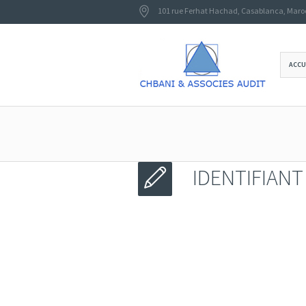
101 rue Ferhat Hachad
,
Casablanca
,
Maro
ACCU
IDENTIFIAN