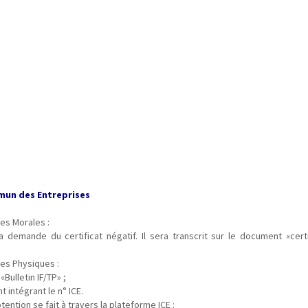
s
mun des Entreprises
es Morales :
la demande du certificat négatif. Il sera transcrit sur le document «certi
es Physiques :
 «Bulletin IF/TP» ;
 intégrant le n° ICE.
tention se fait à travers la plateforme ICE :