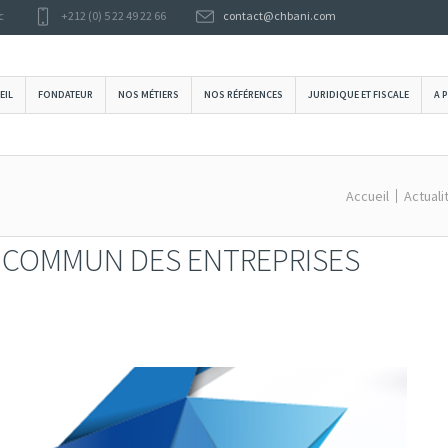
c
+212 (0) 5 22 49 22 66
contact@chbani.com
EIL
FONDATEUR
NOS MÉTIERS
NOS RÉFÉRENCES
JURIDIQUE ET FISCALE
A 
Accueil
Actuali
T COMMUN DES ENTREPRISES