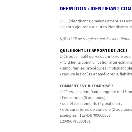
DEFINITION : IDENTIFIANT C
L’ICE (Identifiant Commun Entreprise) est
il vient s’ajouter aux autres identifiant
N/B : L’ICE ne remplace pas les identifiants
QUELS SONT LES APPORTS DE L’ICE ?
L’ICE est un outil qui va ouvrir la voie pour
• fluidifier la communication inter-adminis
• simplifier les procédures impliquant p
• réduire les coûts et améliorer la fiabili
COMMENT EST-IL COMPOSÉ ?
L’ICE est un identifiant composé de 15 po
• l’entreprise (9 positions) ;
• ses établissements (4 positions) ;
• des caractères de contrôle (2 positions
Exemples : 123456789000057
123456789000131