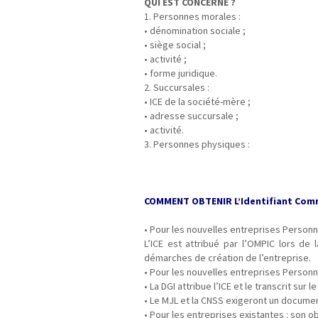
QUI EST CONCERNÉ ?
1. Personnes morales :
• dénomination sociale ;
• siège social ;
• activité ;
• forme juridique.
2. Succursales :
• ICE de la société-mère ;
• adresse succursale ;
• activité.
3. Personnes physiques :
§
Identifiant Commun des Entreprise
COMMENT OBTENIR L’
Identifiant Com
• Pour les nouvelles entreprises Personn
L’ICE est attribué par l’OMPIC lors de 
démarches de création de l’entreprise.
• Pour les nouvelles entreprises Personn
• La DGI attribue l’ICE et le transcrit sur le
• Le MJL et la CNSS exigeront un document
• Pour les entreprises existantes : son ob