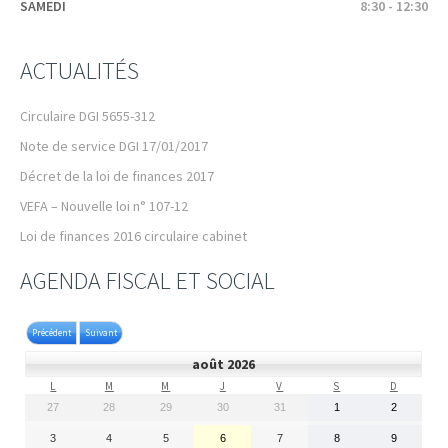
SAMEDI
8:30 - 12:30
ACTUALITÉS
Circulaire DGI 5655-312
Note de service DGI 17/01/2017
Décret de la loi de finances 2017
VEFA – Nouvelle loi n° 107-12
Loi de finances 2016 circulaire cabinet
AGENDA FISCAL ET SOCIAL
Précédent
Suivant
août 2026
L
LUNDI
M
MARDI
M
MERCREDI
J
JEUDI
V
VENDREDI
S
SAMEDI
D
DIMANC
27
27 juillet 2026
28
28 juillet 2026
29
29 juillet 2026
30
30 juillet 2026
31
31 juillet 2026
1
1 août 2026
2
2
août
2026
3
3 août 2026
4
4 août 2026
5
5 août 2026
6
6 août 2026
7
7 août 2026
8
8 août 2026
9
9