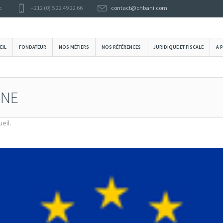
c
+212 (0) 5 22 49 22 66
contact@chbani.com
EIL
FONDATEUR
NOS MÉTIERS
NOS RÉFÉRENCES
JURIDIQUE ET FISCALE
A 
NNE
ueil
.