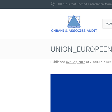
101 rue Ferhat Hachad
,
Casablanca
,
Maro
ACCU
UNION_EUROPEE
Published
avril 29, 2016
at 200×132 in
Acc