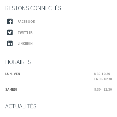
RESTONS CONNECTÉS
FACEBOOK
TWITTER
LINKEDIN
HORAIRES
LUN- VEN
8:30-12:30
14:30-18:30
SAMEDI
8:30 - 12:30
ACTUALITÉS