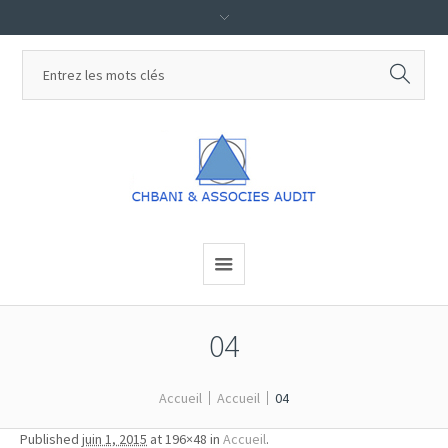
04
Accueil
Accueil
04
Published
juin 1, 2015
at 196×48 in
Accueil
.