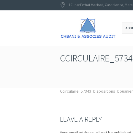
101 rue Ferhat Hachad
,
Casablanca
,
Maro
ACCU
CCIRCULAIRE_573
Ccirculaire_57343_Dispositions_Douaniè
LEAVE A REPLY
Your email address will not be published.