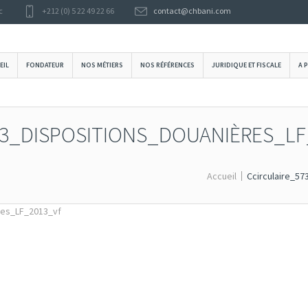
c
+212 (0) 5 22 49 22 66
contact@chbani.com
EIL
FONDATEUR
NOS MÉTIERS
NOS RÉFÉRENCES
JURIDIQUE ET FISCALE
A 
43_DISPOSITIONS_DOUANIÈRES_LF
Accueil
Ccirculaire_5
res_LF_2013_vf